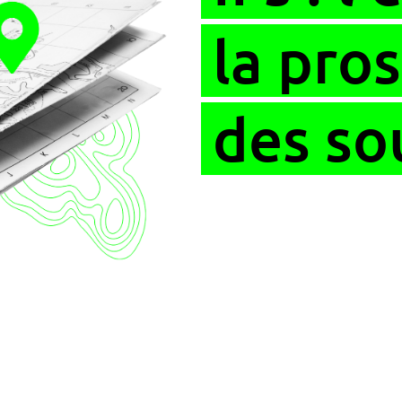
la pro
des so