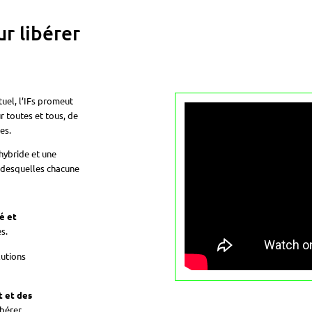
ur libérer
el, l’IFs promeut
 toutes et tous, de
es.
hybride et une
 desquelles chacune
é et
s.
lutions
 et des
ibérer