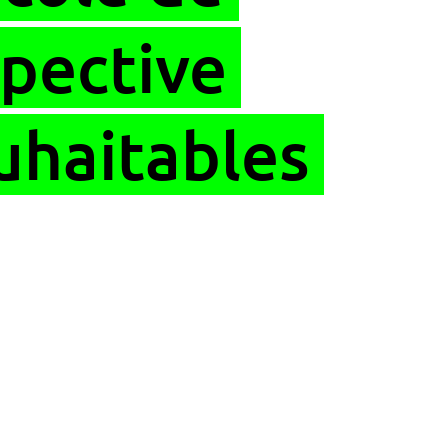
spective
uhaitables