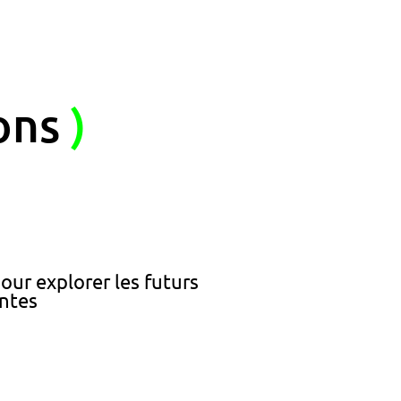
ons
)
ur explorer les futurs
entes