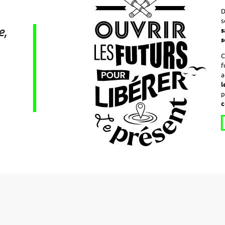
D
s
e,
s
s
C
f
a
l
p
c