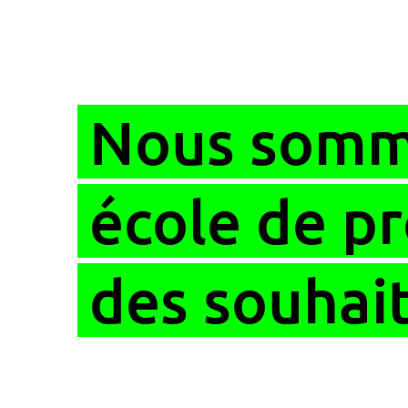
Nous somm
école de p
des souhai