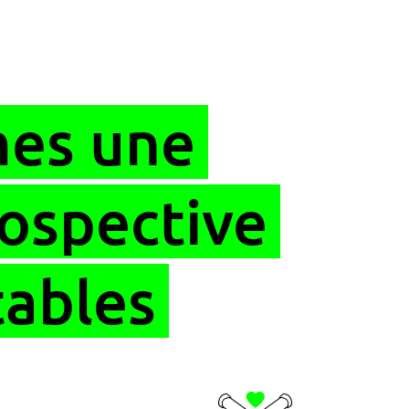
es une
rospective
tables